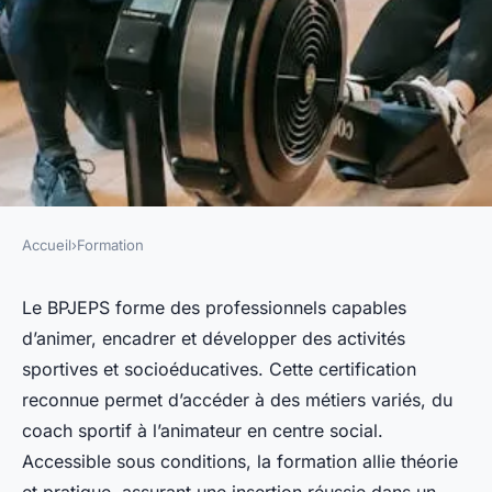
Accueil
›
Formation
FORMATION
Formation BPJEPS : devenez
Le BPJEPS forme des professionnels capables
d’animer, encadrer et développer des activités
acteur du monde sportif !
sportives et socioéducatives. Cette certification
reconnue permet d’accéder à des métiers variés, du
Adrien
•
19 mai 2025
•
3 min de lecture
coach sportif à l’animateur en centre social.
Accessible sous conditions, la formation allie théorie