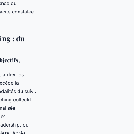
rence du
cacité constatée
ing : du
jectifs,
rifier les
récède la
dalités du suivi.
ching collectif
nalisée.
 et
eadership, ou
jets
. Après