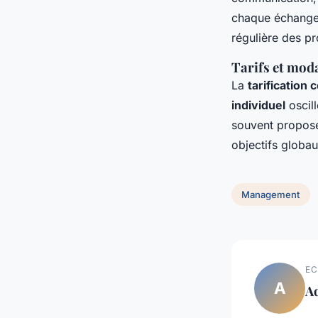
chaque échange,
régulière des pr
Tarifs et moda
La
tarification
individuel
oscil
souvent proposé 
objectifs globa
Management
EC
A
A