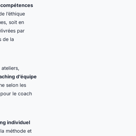
s
compétences
de l’éthique
es, soit en
élivrées par
s de la
ateliers,
aching d’équipe
he selon les
 pour le coach
ng individuel
e la méthode et