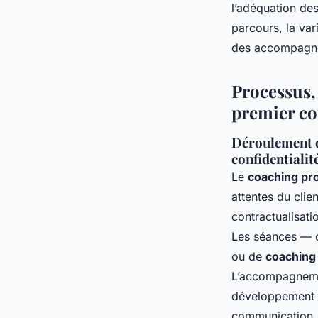
l’adéquation de
parcours, la var
des accompagn
Processus, 
premier co
Déroulement d
confidentialité
Le
coaching pr
attentes du clie
contractualisati
Les séances — q
ou de
coaching 
L’accompagnement
développement d
communication,