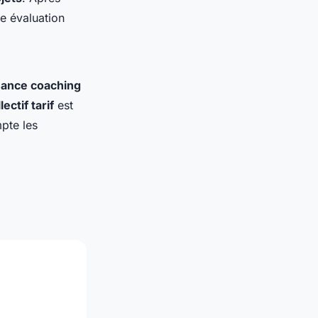
e évaluation
séance coaching
ectif tarif
est
pte les