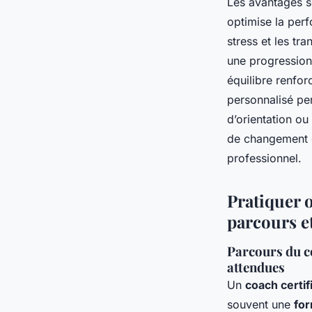
Les avantages so
optimise la perf
stress et les tr
une progression
équilibre renfo
personnalisé pe
d’orientation ou
de changement d
professionnel.
Pratiquer 
parcours et
Parcours du co
attendues
Un
coach certif
souvent une
for