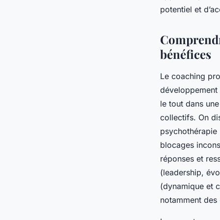
potentiel et d’a
Adrien
•
6 septembre 2025
•
3 min de lecture
Comprendre
bénéfices
Le coaching pro
développement d
le tout dans une
collectifs. On d
psychothérapie :
blocages inconsc
réponses et ress
(leadership, évo
(dynamique et c
notamment des c