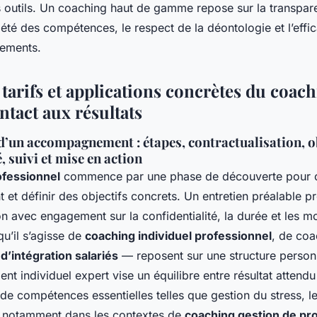
s outils. Un coaching haut de gamme repose sur la transpa
iété des compétences, le respect de la déontologie et l’effi
ements.
tarifs et applications concrètes du coach
ntact aux résultats
’un accompagnement : étapes, contractualisation, ob
, suivi et mise en action
ofessionnel
commence par une phase de découverte pour cla
nt et définir des objectifs concrets. Un entretien préalable p
on avec engagement sur la confidentialité, la durée et les mo
u’il s’agisse de
coaching individuel professionnel
, de coa
d’intégration salariés
— reposent sur une structure person
 individuel expert vise un équilibre entre résultat attendu
e compétences essentielles telles que gestion du stress, l
 notamment dans les contextes de
coaching gestion de pro