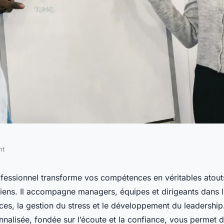
nt
el : valorisez vos
fessionnel transforme vos compétences en véritables atouts
diens. Il accompagne managers, équipes et dirigeants dans l
sissez
ces, la gestion du stress et le développement du leadershi
alisée, fondée sur l’écoute et la confiance, vous permet de