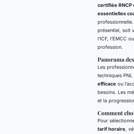
certifiée RNCP
essentielles co
professionnelle
présentiel, soit
l’ICF, l’EMCC ou
profession.
Panorama des 
Les professionne
techniques PNL e
efficace
ou l’ac
besoins. Les mé
et la progressi
Comment chois
Pour sélectionn
tarif horaire
, vé