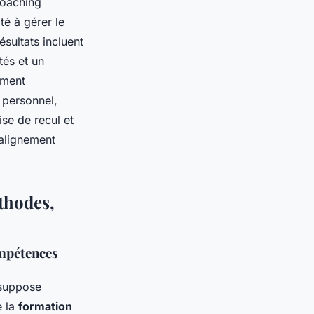
coaching
té à gérer le
ésultats incluent
tés et un
ement
 personnel,
se de recul et
 alignement
thodes,
ompétences
 suppose
e la
formation