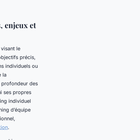
, enjeux et
visant le
jectifs précis,
s individuels ou
 la
en profondeur des
ui ses propres
ing individuel
ching d’équipe
ionnel,
tion
.