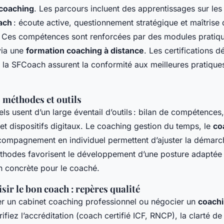
 coaching
. Les parcours incluent des apprentissages sur le
ach
: écoute active, questionnement stratégique et maîtrise 
. Ces compétences sont renforcées par des modules pratiqu
 via une
formation coaching à distance
. Les certifications d
 la SFCoach assurent la conformité aux meilleures pratique
méthodes et outils
ls usent d’un large éventail d’outils : bilan de compétences, 
t dispositifs digitaux. Le coaching gestion du temps, le
co
compagnement en individuel permettent d’ajuster la démarc
thodes favorisent le développement d’une posture adaptée
on concrète pour le coaché.
ir le bon coach : repères qualité
er un cabinet coaching professionnel ou négocier un
coachi
rifiez l’accréditation (coach certifié ICF, RNCP), la clarté d