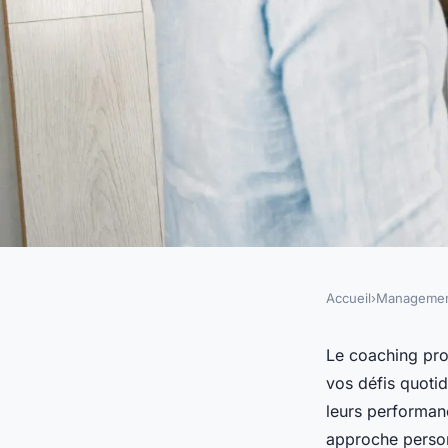
Accueil
›
Manageme
MANAGEMENT
Coaching professionn
Le coaching pro
vos défis quoti
compétences et réus
leurs performan
approche personn