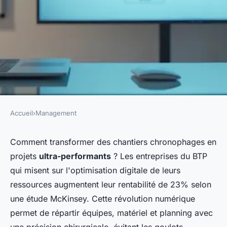
Accueil
›
Management
MANAGEMENT
Logiciel allocation ressources
Comment transformer des chantiers chronophages en
projets
ultra-performants
? Les entreprises du BTP
BTP : votre allié pour
qui misent sur l'optimisation digitale de leurs
l'efficacité
ressources augmentent leur rentabilité de 23% selon
une étude McKinsey. Cette révolution numérique
Adrien
•
25 décembre 2025
•
8 min de lecture
permet de répartir équipes, matériel et planning avec