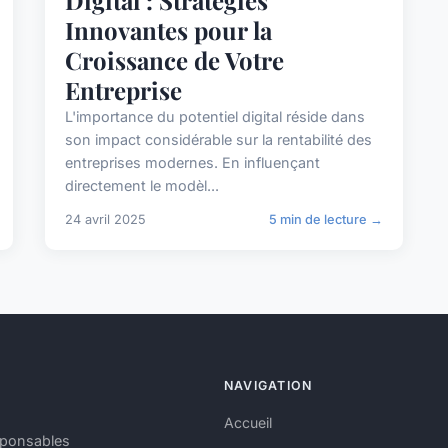
Innovantes pour la
Croissance de Votre
Entreprise
L'importance du potentiel digital réside dans
son impact considérable sur la rentabilité des
entreprises modernes. En influençant
directement le modèl...
24 avril 2025
5 min de lecture →
NAVIGATION
Accueil
esponsables