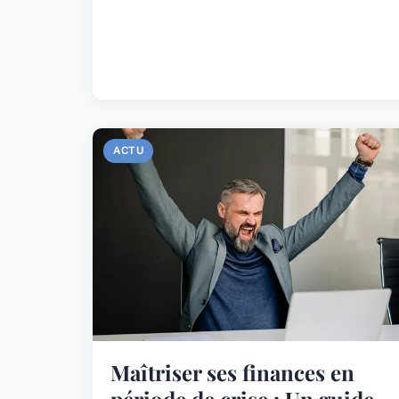
ACTU
Maîtriser ses finances en
période de crise : Un guide