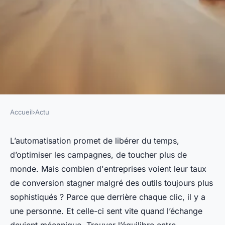
Accueil
›
Actu
ACTU
IA et acquisition - comment
L’automatisation promet de libérer du temps,
d’optimiser les campagnes, de toucher plus de
automatiser sans
monde. Mais combien d'entreprises voient leur taux
deshumaniser
de conversion stagner malgré des outils toujours plus
sophistiqués ? Parce que derrière chaque clic, il y a
Lambert
•
07/07/2026 07:32
•
8 min de lecture
une personne. Et celle-ci sent vite quand l’échange