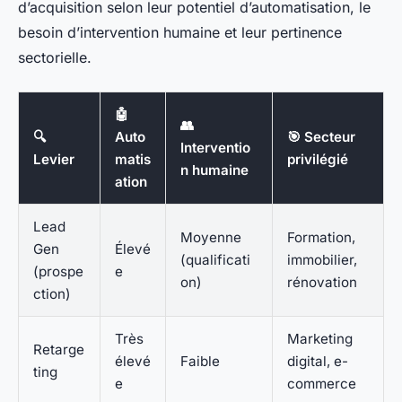
d’acquisition selon leur potentiel d’automatisation, le
besoin d’intervention humaine et leur pertinence
sectorielle.
🤖
👥
🔍
Auto
🎯 Secteur
Interventio
Levier
matis
privilégié
n humaine
ation
Lead
Moyenne
Formation,
Gen
Élevé
(qualificati
immobilier,
(prospe
e
on)
rénovation
ction)
Très
Marketing
Retarge
élevé
Faible
digital, e-
ting
e
commerce