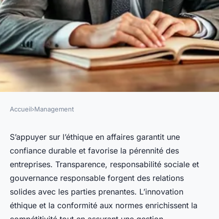
Accueil
›
Management
MANAGEMENT
Éthique et confiance en
S’appuyer sur l’éthique en affaires garantit une
confiance durable et favorise la pérennité des
affaires : 10 clés pour un
entreprises. Transparence, responsabilité sociale et
avenir durable
gouvernance responsable forgent des relations
solides avec les parties prenantes. L’innovation
Adrien
•
17 février 2026
•
12 min de lecture
éthique et la conformité aux normes enrichissent la