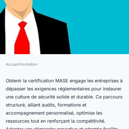
Accueil
›
Formation
FORMATION
Accompagnement mase :
Obtenir la certification MASE engage les entreprises à
dépasser les exigences réglementaires pour instaurer
préparez-vous à la réussite
une culture de sécurité solide et durable. Ce parcours
certifiée.
structuré, alliant audits, formations et
accompagnement personnalisé, optimise les
Adrien
•
21 juillet 2025
•
5 min de lecture
ressources tout en renforçant la compétitivité.