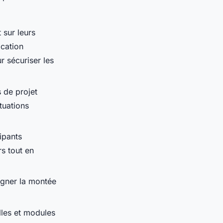
 sur leurs
ication
 sécuriser les
 de projet
tuations
ipants
s tout en
agner la montée
lles et modules