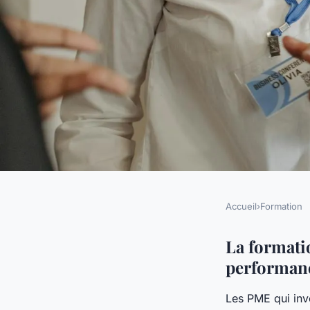
Accueil
›
Formation
FORMATION
Gestion de projet : 
La formatio
performanc
personnalisée au se
Les PME qui inv