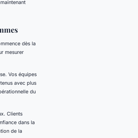
n maintenant
ammes
 commence dès la
our mesurer
yse. Vos équipes
 tenus avec plus
pérationnelle du
x. Clients
onfiance dans la
tion de la