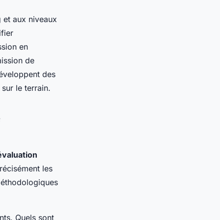
 et aux niveaux
fier
ssion en
mission de
veloppent des
ur le terrain.
e
évaluation
récisément les
 méthodologiques
nts. Quels sont