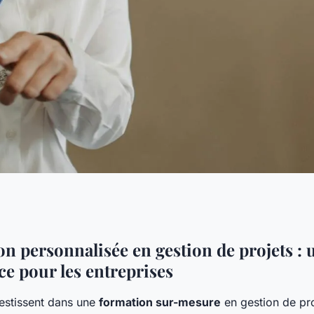
la formation
n personnalisée en gestion de projets : u
e pour les entreprises
rvice des pme
estissent dans une
formation sur-mesure
en gestion de pr