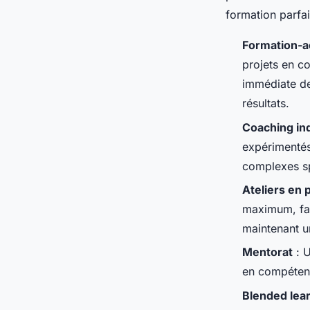
formation parfai
Formation-ac
projets en c
immédiate de
résultats.
Coaching ind
expérimentés
complexes sp
Ateliers en 
maximum, fav
maintenant u
Mentorat
: U
en compétenc
Blended lea