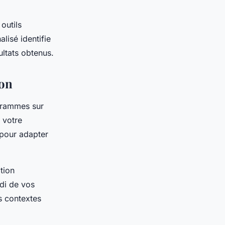
outils
lisé identifie
ltats obtenus.
ion
grammes sur
 votre
 pour adapter
tion
di de vos
s contextes