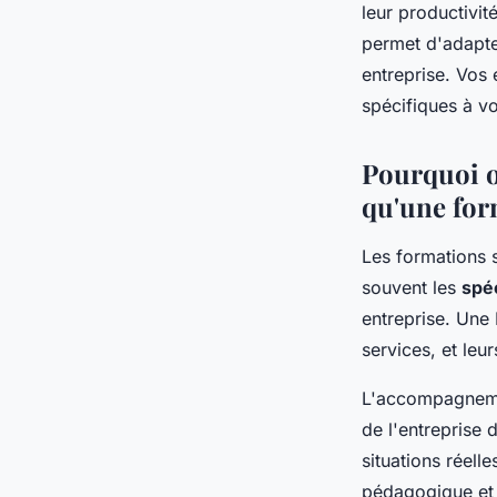
leur productivi
Adrien
•
21 novembre 2025
•
8 min de lecture
permet d'adapter
entreprise. Vos
spécifiques à vo
Pourquoi 
qu'une for
Les formations 
souvent les
spéc
entreprise. Une
services, et le
L'accompagnemen
de l'entreprise
situations réell
pédagogique et 