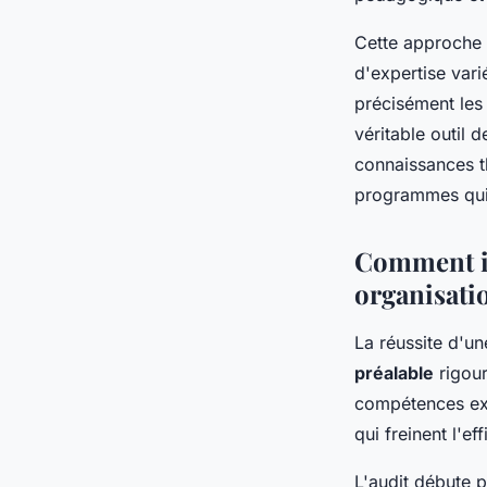
Cette approche 
d'expertise vari
précisément le
véritable outil 
connaissances 
programmes qui 
Comment id
organisati
La réussite d'un
préalable
rigour
compétences exi
qui freinent l'ef
L'audit débute 