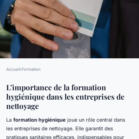
Accueil
›
Formation
FORMATION
L’importance de la formation
L'Importance Cruciale de la
hygiénique dans les entreprises de
Formation Hygiénique pour
nettoyage
les Entreprises de Nettoyage
La
formation hygiénique
joue un rôle central dans
Adrien
•
24 avril 2025
•
6 min de lecture
les entreprises de nettoyage. Elle garantit des
pratiques sanitaires efficaces, indispensables pour