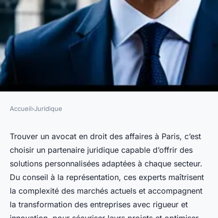
Accueil
›
Juridique
JURIDIQUE
Avocat en droit des affaires à
Trouver un avocat en droit des affaires à Paris, c’est
choisir un partenaire juridique capable d’offrir des
paris : services sur mesure
solutions personnalisées adaptées à chaque secteur.
Du conseil à la représentation, ces experts maîtrisent
Adrien
•
29 juin 2025
•
4 min de lecture
la complexité des marchés actuels et accompagnent
la transformation des entreprises avec rigueur et