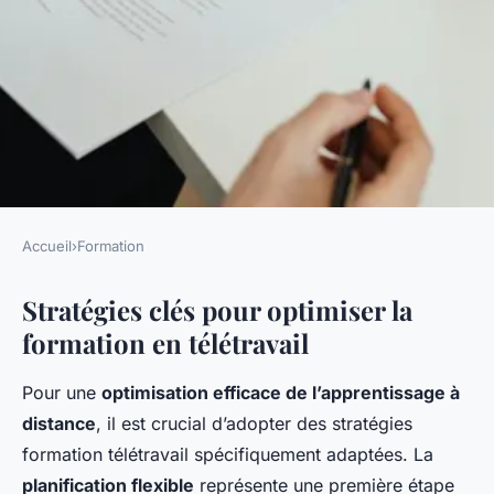
Accueil
›
Formation
FORMATION
Stratégies clés pour optimiser la
Optimiser la formation pour
formation en télétravail
un télétravail réussi :
Stratégies et outils
Pour une
optimisation efficace de l’apprentissage à
incontournables
distance
, il est crucial d’adopter des stratégies
formation télétravail spécifiquement adaptées. La
Adrien
•
24 avril 2025
•
6 min de lecture
planification flexible
représente une première étape