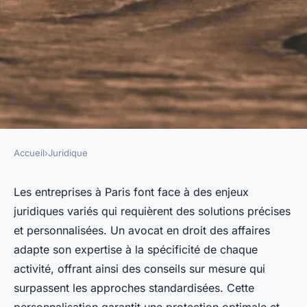
Accueil
›
Juridique
JURIDIQUE
Services juridiques
Les entreprises à Paris font face à des enjeux
juridiques variés qui requièrent des solutions précises
personnalisés d'avocat en
et personnalisées. Un avocat en droit des affaires
droit des affaires à paris
adapte son expertise à la spécificité de chaque
activité, offrant ainsi des conseils sur mesure qui
Adrien
•
17 février 2026
•
7 min de lecture
surpassent les approches standardisées. Cette