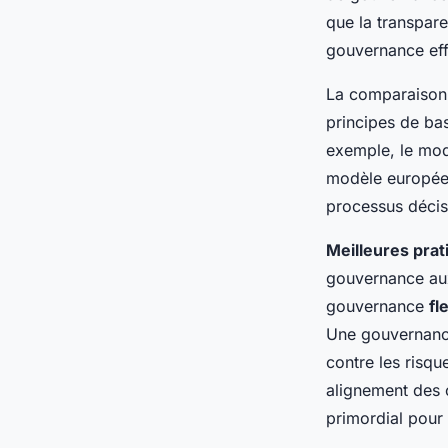
que la transpare
gouvernance eff
La comparaison
principes de bas
exemple, le mod
modèle européen 
processus décis
Meilleures prat
gouvernance aux
gouvernance
fl
Une gouvernance
contre les risq
alignement des c
primordial pour 