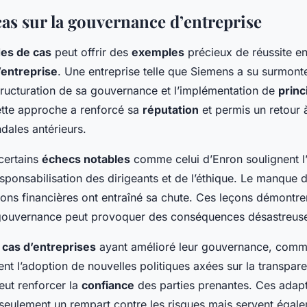
cas sur la gouvernance d’entreprise
es de cas
peut offrir des
exemples
précieux de réussite e
entreprise
. Une entreprise telle que Siemens a su surmonte
tructuration de sa gouvernance et l’implémentation de
princ
ette approche a renforcé sa
réputation
et permis un retour 
dales antérieurs.
 certains
échecs notables
comme celui d’Enron soulignent l
esponsabilisation des dirigeants et de l’éthique. Le manque 
ions financières ont entraîné sa chute. Ces leçons démontre
 gouvernance peut provoquer des conséquences désastreus
s
cas d’entreprises
ayant amélioré leur gouvernance, comm
t l’adoption de nouvelles politiques axées sur la transpare
eut renforcer la
confiance
des parties prenantes. Ces adapt
 seulement un rempart contre les risques mais servent égale