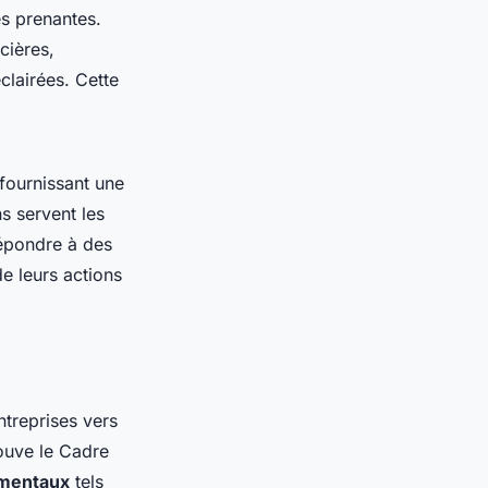
es prenantes.
cières,
clairées. Cette
 fournissant une
ns servent les
répondre à des
e leurs actions
ntreprises vers
rouve le Cadre
amentaux
tels