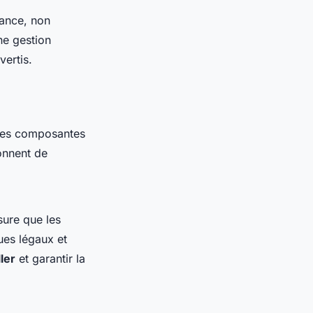
nance, non
ne gestion
vertis.
des composantes
ionnent de
sure que les
ues légaux et
ler
et garantir la