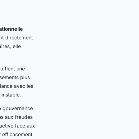
ationnelle
ant directement
ires, elle
ufflent une
ssements plus
fiance avec les
instable.
ne gouvernance
iés aux fraudes
active face aux
t efficacement.