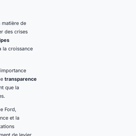
n matière de
r des crises
ipes
à la croissance
’importance
de
transparence
nt que la
es.
e Ford,
nce et la
ations
ment de levier