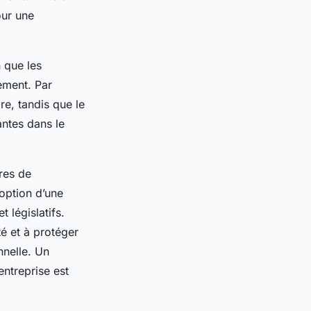
our une
 que les
lement. Par
e, tandis que le
antes dans le
res de
option d’une
 législatifs.
é et à protéger
nnelle. Un
entreprise est