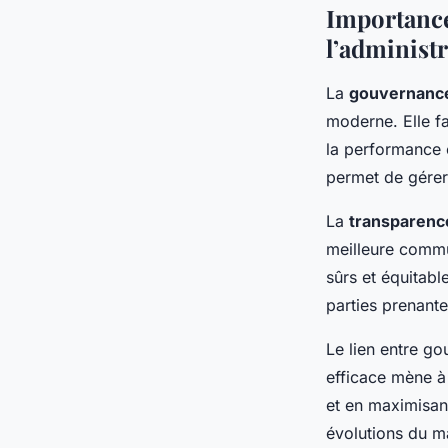
Importance
l’administ
La
gouvernance
moderne. Elle fa
la performance e
permet de gérer
La
transparenc
meilleure commu
sûrs et équitabl
parties prenant
Le lien entre g
efficace mène à 
et en maximisant
évolutions du m