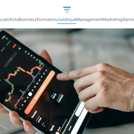
cueil
Actu
Business
Formation
Juridique
Management
Marketing
Servi