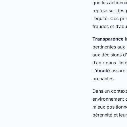
moderne
que les actionna
repose sur des
l’équité. Ces pr
Adrien
•
24 avril 2025
•
6 min de lecture
fraudes et d’abu
Transparence
i
pertinentes aux 
aux décisions d
d’agir dans l’in
L’
équité
assure u
prenantes.
Dans un context
environnement c
mieux positionné
pérennité et leu