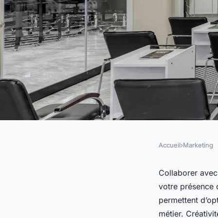
Accueil
›
Marketing
MARKETING
10 avantages de trav
Collaborer avec
votre présence d
agence de gestion d
permettent d’op
métier. Créativi