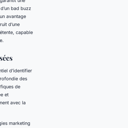
 garantit une
, d’un bad buzz
 un avantage
ruit d’une
étente, capable
e.
sées
iel d’identifier
profondie des
ifiques de
e et
nent avec la
gies marketing