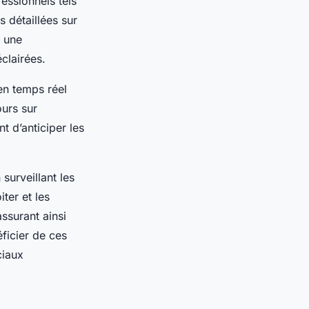
essionnels tels
 détaillées sur
t une
clairées.
en temps réel
ours sur
t d’anticiper les
surveillant les
ter et les
ssurant ainsi
ficier de ces
ciaux