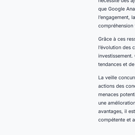
nécessite des aj
que Google Anal
l’engagement, la
compréhension fi
Grâce à ces res
l’évolution des 
investissement. 
tendances et de 
La veille concur
actions des conc
menaces potenti
une amélioratio
avantages, il e
compétente et ai