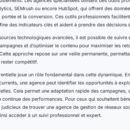
ustements. Les agences spécialisées utilisent des outils prof
ytics, SEMrush ou encore HubSpot, qui offrent des données
 portée et la conversion. Ces outils professionnels faciliten
ne des indicateurs clés et aident à prendre des décisions é
sources technologiques avancées, il est possible de suivre 
campagnes et d’optimiser le contenu pour maximiser les ret
Cette approche repose sur une veille permanente, permettan
rester compétitif.
rentielle joue un rôle fondamental dans cette dynamique. En 
urrents, une agence peut identifier les opportunités à exploi
elles. Cela permet une adaptation rapide des campagnes, a
n continue des performances. Pour ceux qui souhaitent béné
st judicieux de trouver une agence de gestion de réseaux so
nsi accéder à un suivi professionnel et expert.