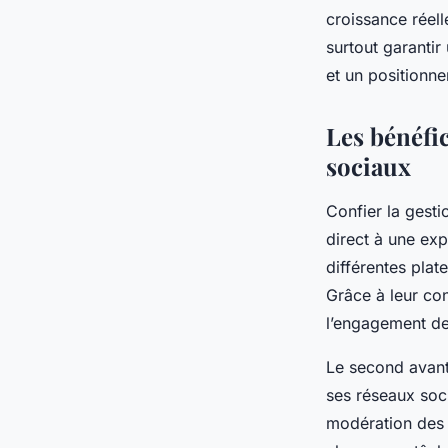
croissance réell
Adrien
•
17 février 2026
•
6 min de lecture
surtout garantir
et un positionn
Les bénéfi
sociaux
Confier la gest
direct à une exp
différentes pla
Grâce à leur con
l’engagement de
Le second avant
ses réseaux soci
modération des 