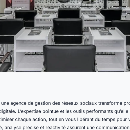
ailler avec une
 une agence de gestion des réseaux sociaux transforme p
igitale. L’expertise pointue et les outils performants qu’elle
es réseaux sociaux
timiser chaque action, tout en vous libérant du temps pour
té, analyse précise et réactivité assurent une communication