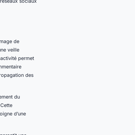
e réseaux sociaux
’image de
ne veille
éactivité permet
ommentaire
propagation des
rement du
 Cette
moigne d’une