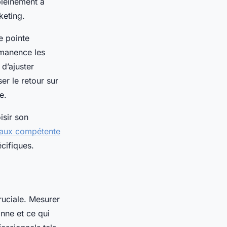
pleinement à
keting.
e pointe
rmanence les
d’ajuster
er le retour sur
e.
isir son
iaux compétente
écifiques.
cruciale. Mesurer
nne et ce qui