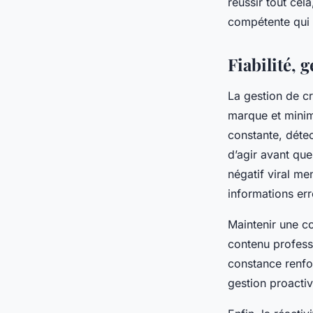
réussir tout cel
compétente qui s
Fiabilité, 
La gestion de cr
marque et minimi
constante, détec
d’agir avant qu
négatif viral me
informations er
Maintenir une co
contenu profess
constance renfo
gestion proactive