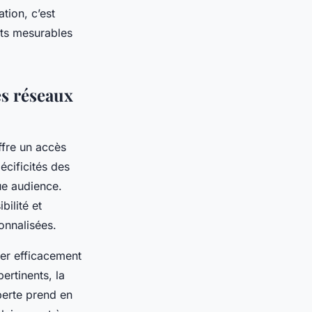
tion, c’est
ats mesurables
es réseaux
ffre un accès
écificités des
ue audience.
ilité et
onnalisées.
rer efficacement
ertinents, la
perte prend en