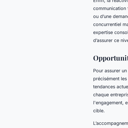
Enfin, la réacti
communication f
ou d’une demand
concurrentiel ma
expertise conso
d’assurer ce ni
Opportunit
Pour assurer un 
précisément les
tendances actue
chaque entrepri
l'engagement, e
cible.
L’accompagnemen